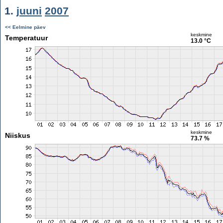
1.
juuni
2007
<< Eelmine päev
keskmine
Temperatuur
13.0 °C
keskmine
Niiskus
73.7 %