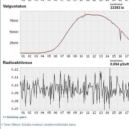
keskmine
Valgustatus
33393 lx
keskmine
Radioaktiivsus
0.094 µSv/
<< Eelmine päev
©
Tartu Ülikool
,
füüsika instituut
,
keskkonnafüüsika labor