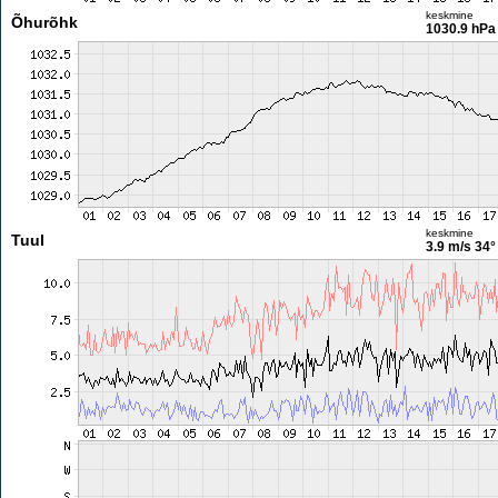
keskmine
Õhurõhk
1030.9 hPa
keskmine
Tuul
3.9 m/s
34°