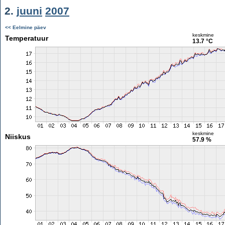
2.
juuni
2007
<< Eelmine päev
keskmine
Temperatuur
13.7 °C
keskmine
Niiskus
57.9 %