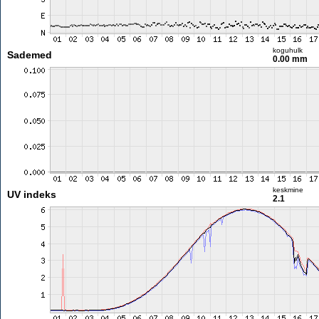
koguhulk
Sademed
0.00 mm
keskmine
UV indeks
2.1