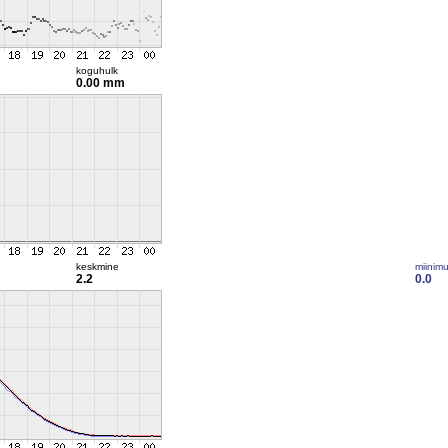
koguhulk
0.00 mm
keskmine
miinim
2.2
0.0