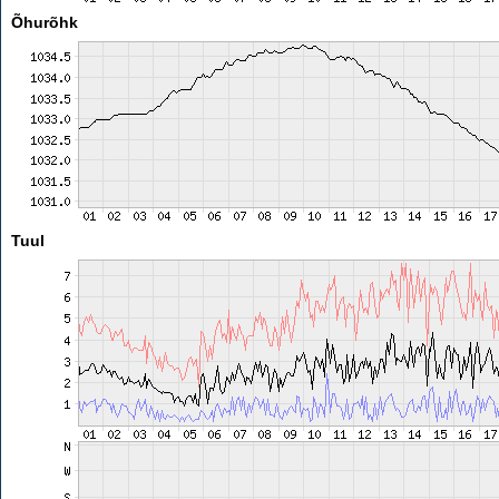
Õhurõhk
Tuul