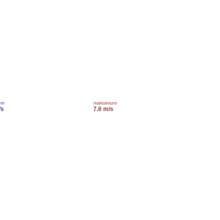
um
maksimum
/s
7.6 m/s