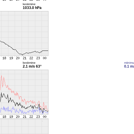
keskmine
1033.0 hPa
keskmine
miinim
2.1 m/s
63°
0.1 m