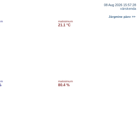
08 Aug 2026 15:57:28
värskenda
Järgmine päev >>
um
maksimum
C
21.1 °C
um
maksimum
%
80.4 %