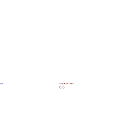
um
maksimum
6.6