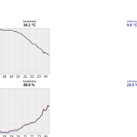
keskmine
miinim
16.1 °C
9.6 °
keskmine
miinim
49.9 %
28.5 