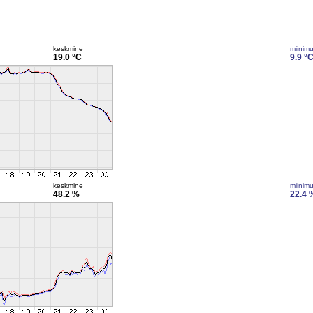
keskmine
miinim
19.0 °C
9.9 °
keskmine
miinim
48.2 %
22.4 