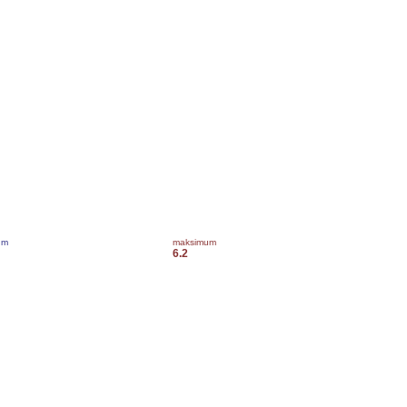
um
maksimum
6.2