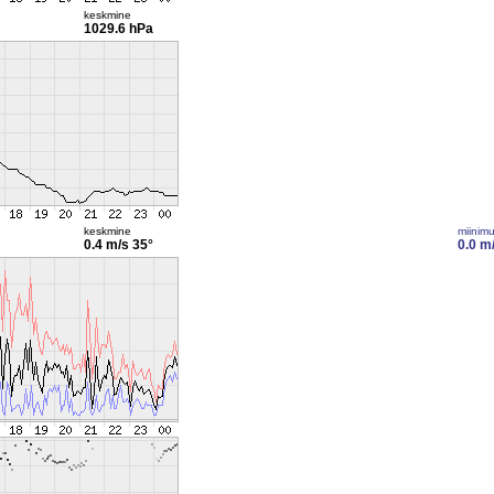
keskmine
1029.6 hPa
keskmine
miinim
0.4 m/s
35°
0.0 m