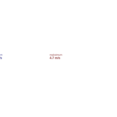
um
maksimum
/s
4.7 m/s