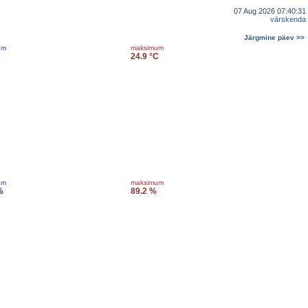
07 Aug 2026 07:40:31
värskenda
Järgmine päev >>
um
maksimum
C
24.9 °C
um
maksimum
%
89.2 %