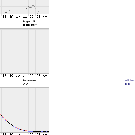
koguhulk
0.00 mm
keskmine
miinim
2.2
0.0