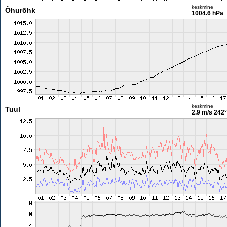
keskmine
Õhurõhk
1004.6 hPa
keskmine
Tuul
2.9 m/s
242°