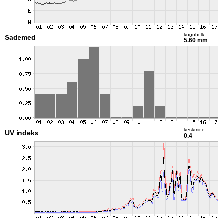
koguhulk
Sademed
5.60 mm
keskmine
UV indeks
0.4