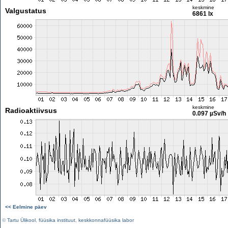
keskmine
Valgustatus
6861 lx
keskmine
Radioaktiivsus
0.097 µSv/h
<< Eelmine päev
©
Tartu Ülikool
,
füüsika instituut
,
keskkonnafüüsika labor