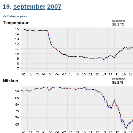
19.
september
2007
<< Eelmine päev
keskmine
Temperatuur
10.3 °C
keskmine
Niiskus
85.2 %