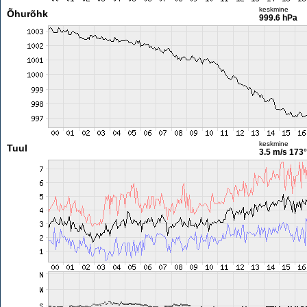
keskmine
Õhurõhk
999.6 hPa
keskmine
Tuul
3.5 m/s
173°