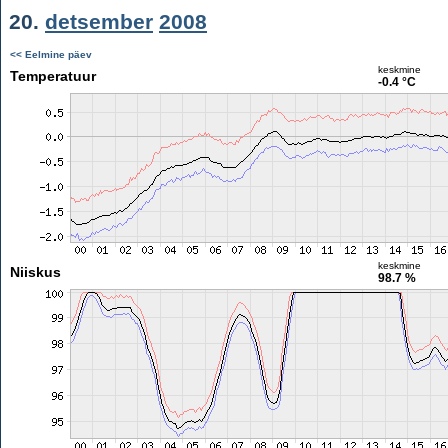
20.
detsember
2008
<< Eelmine päev
keskmine
Temperatuur
-0.4 °C
keskmine
Niiskus
98.7 %