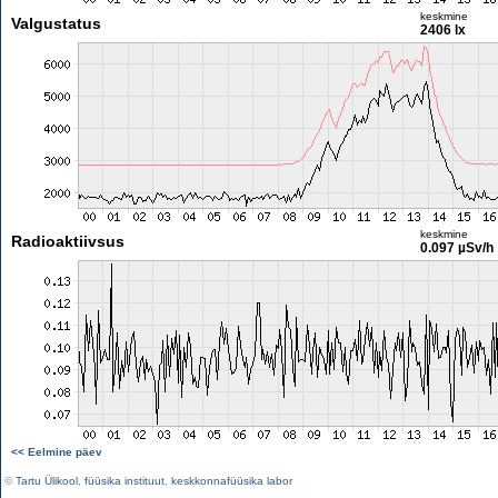
keskmine
Valgustatus
2406 lx
keskmine
Radioaktiivsus
0.097 µSv/h
<< Eelmine päev
©
Tartu Ülikool
,
füüsika instituut
,
keskkonnafüüsika labor