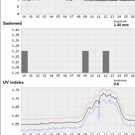
koguhulk
Sademed
1.40 mm
keskmine
UV indeks
0.6