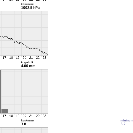
keskmine
1002.5 hPa
koguhulk
4.00 mm
keskmine
miinimum
3.8
3.2