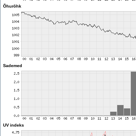
Õhurõhk
Sademed
UV indeks