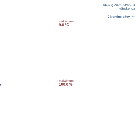
06 Aug 2026 23:45:24
värskenda
Järgmine päev >>
maksimum
9.6 °C
maksimum
%
100.0 %