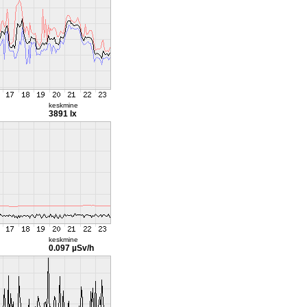
keskmine
3891 lx
keskmine
0.097 µSv/h