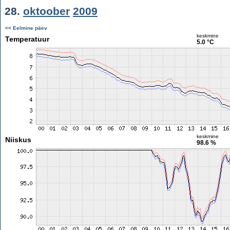
28.
oktoober
2009
<< Eelmine päev
keskmine
Temperatuur
5.0 °C
keskmine
Niiskus
98.6 %