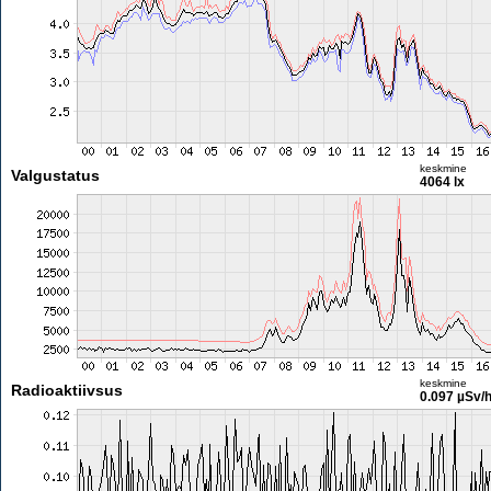
keskmine
Valgustatus
4064 lx
keskmine
Radioaktiivsus
0.097 µSv/