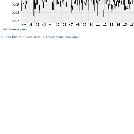
<< Eelmine päev
©
Tartu Ülikool
,
füüsika instituut
,
keskkonnafüüsika labor