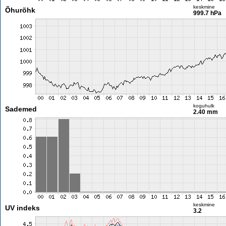
keskmine
Õhurõhk
999.7 hPa
koguhulk
Sademed
2.40 mm
keskmine
UV indeks
3.2