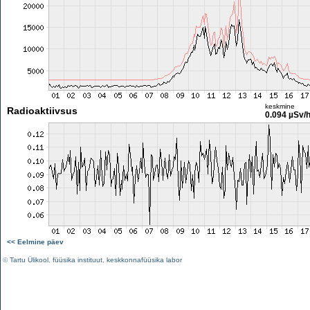
keskmine
Radioaktiivsus
0.094 µSv/
<< Eelmine päev
©
Tartu Ülikool
,
füüsika instituut
,
keskkonnafüüsika labor