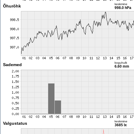
keskmine
Õhurõhk
998.0 hPa
koguhulk
Sademed
6.60 mm
keskmine
Valgustatus
3685 lx