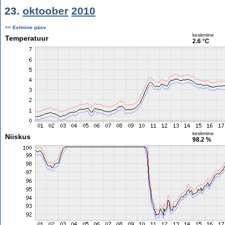
23.
oktoober
2010
<< Eelmine päev
keskmine
Temperatuur
2.6 °C
keskmine
Niiskus
98.2 %