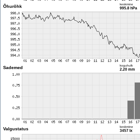
keskmine
Õhurõhk
995.8 hPa
koguhulk
Sademed
2.20 mm
keskmine
Valgustatus
3457 lx