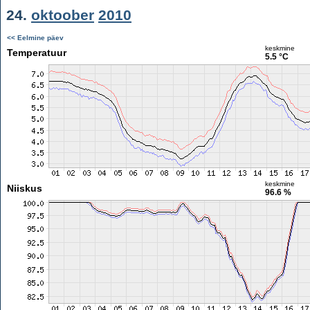
24.
oktoober
2010
<< Eelmine päev
keskmine
Temperatuur
5.5 °C
keskmine
Niiskus
96.6 %