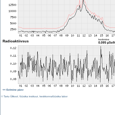
keskmine
Radioaktiivsus
0.095 µSv/
<< Eelmine päev
©
Tartu Ülikool
,
füüsika instituut
,
keskkonnafüüsika labor