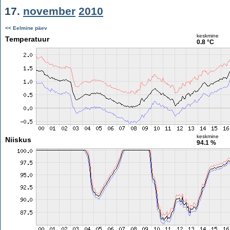
17.
november
2010
<< Eelmine päev
keskmine
Temperatuur
0.8 °C
keskmine
Niiskus
94.1 %