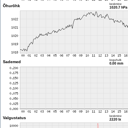
keskmine
Õhurõhk
1020.7 hPa
koguhulk
Sademed
0.00 mm
keskmine
Valgustatus
2220 lx