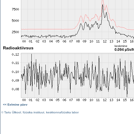
keskmine
Radioaktiivsus
0.094 µSv/
<< Eelmine päev
©
Tartu Ülikool
,
füüsika instituut
,
keskkonnafüüsika labor