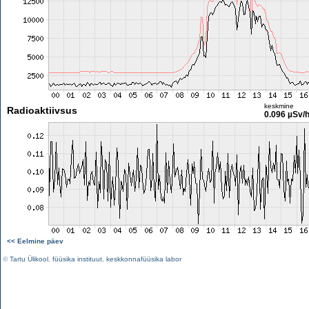
keskmine
Radioaktiivsus
0.096 µSv/
<< Eelmine päev
©
Tartu Ülikool
,
füüsika instituut
,
keskkonnafüüsika labor