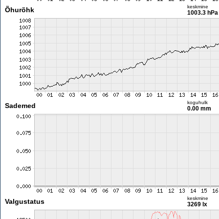
keskmine
Õhurõhk
1003.3 hPa
koguhulk
Sademed
0.00 mm
keskmine
Valgustatus
3269 lx