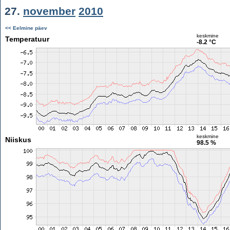
27.
november
2010
<< Eelmine päev
keskmine
Temperatuur
-8.2 °C
keskmine
Niiskus
98.5 %