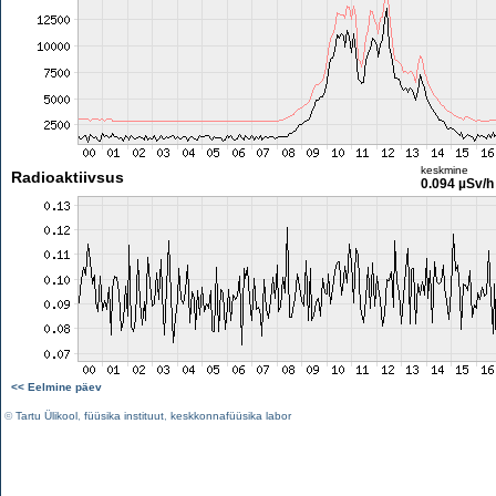
keskmine
Radioaktiivsus
0.094 µSv/h
<< Eelmine päev
©
Tartu Ülikool
,
füüsika instituut
,
keskkonnafüüsika labor