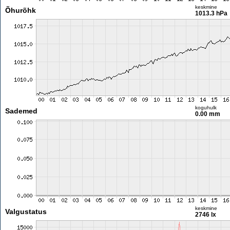
keskmine
Õhurõhk
1013.3 hPa
koguhulk
Sademed
0.00 mm
keskmine
Valgustatus
2746 lx