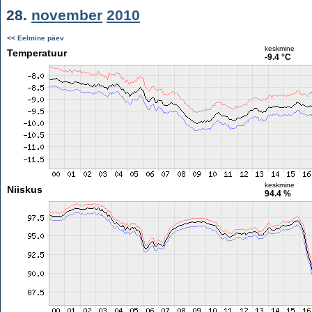
28.
november
2010
<< Eelmine päev
keskmine
Temperatuur
-9.4 °C
keskmine
Niiskus
94.4 %