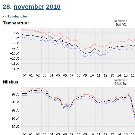
28.
november
2010
<< Eelmine päev
keskmine
Temperatuur
-9.4 °C
keskmine
Niiskus
94.4 %