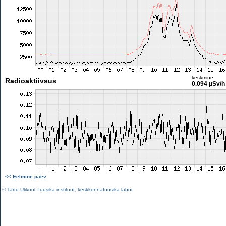
keskmine
Radioaktiivsus
0.094 µSv/h
<< Eelmine päev
©
Tartu Ülikool
,
füüsika instituut
,
keskkonnafüüsika labor