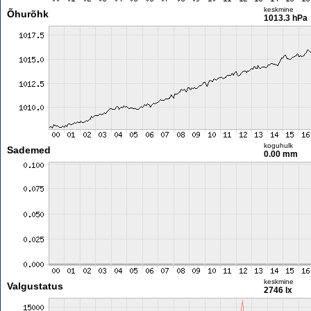
keskmine
Õhurõhk
1013.3 hPa
koguhulk
Sademed
0.00 mm
keskmine
Valgustatus
2746 lx