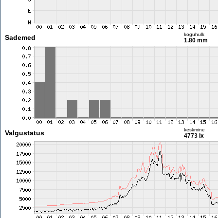
koguhulk
Sademed
1.80 mm
keskmine
Valgustatus
4773 lx