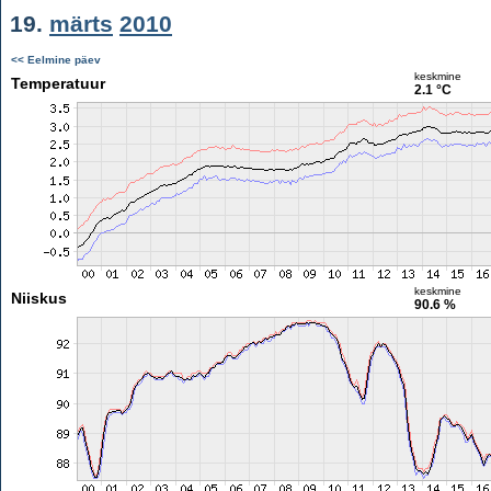
19.
märts
2010
<< Eelmine päev
keskmine
Temperatuur
2.1 °C
keskmine
Niiskus
90.6 %