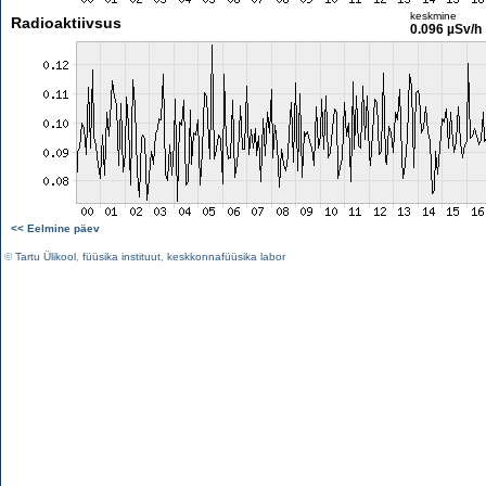
keskmine
Radioaktiivsus
0.096 µSv/h
<< Eelmine päev
©
Tartu Ülikool
,
füüsika instituut
,
keskkonnafüüsika labor