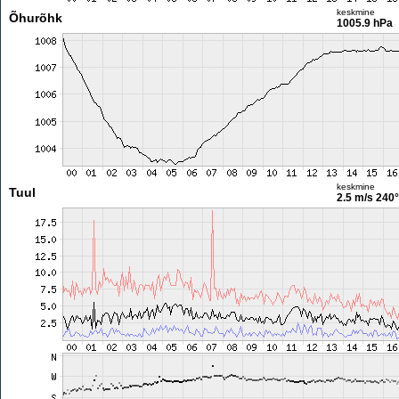
keskmine
Õhurõhk
1005.9 hPa
keskmine
Tuul
2.5 m/s
240°