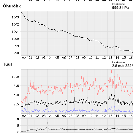
keskmine
Õhurõhk
999.8 hPa
keskmine
Tuul
2.8 m/s
222°