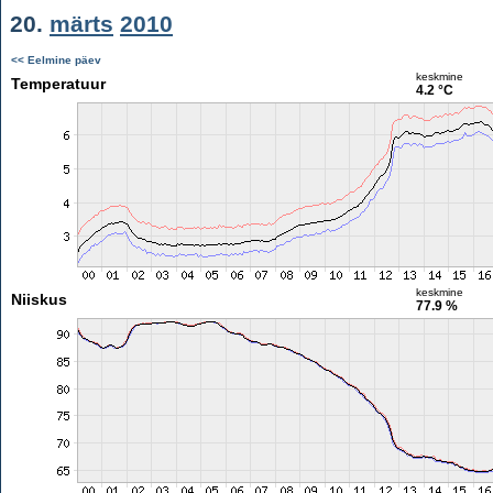
20.
märts
2010
<< Eelmine päev
keskmine
Temperatuur
4.2 °C
keskmine
Niiskus
77.9 %