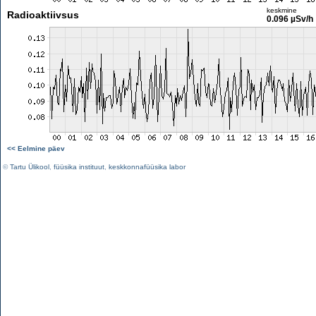
keskmine
Radioaktiivsus
0.096 µSv/h
<< Eelmine päev
©
Tartu Ülikool
,
füüsika instituut
,
keskkonnafüüsika labor