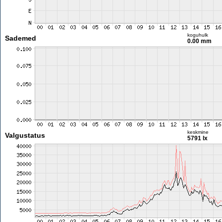
koguhulk
Sademed
0.00 mm
keskmine
Valgustatus
5791 lx