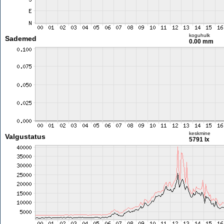
koguhulk
Sademed
0.00 mm
keskmine
Valgustatus
5791 lx