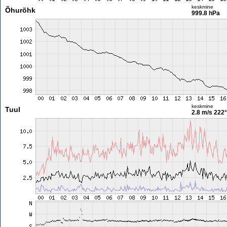
keskmine
Õhurõhk
999.8 hPa
keskmine
Tuul
2.8 m/s
222°