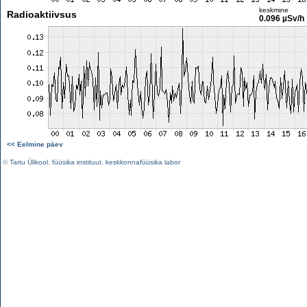
keskmine
Radioaktiivsus
0.096 µSv/h
<< Eelmine päev
©
Tartu Ülikool
,
füüsika instituut
,
keskkonnafüüsika labor