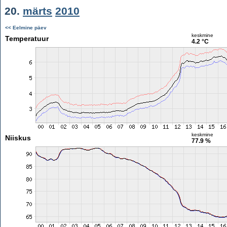
20.
märts
2010
<< Eelmine päev
keskmine
Temperatuur
4.2 °C
keskmine
Niiskus
77.9 %