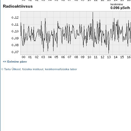
keskmine
Radioaktiivsus
0.096 µSv/h
<< Eelmine päev
©
Tartu Ülikool
,
füüsika instituut
,
keskkonnafüüsika labor