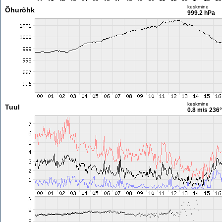
keskmine
Õhurõhk
999.2 hPa
keskmine
Tuul
0.8 m/s
236°