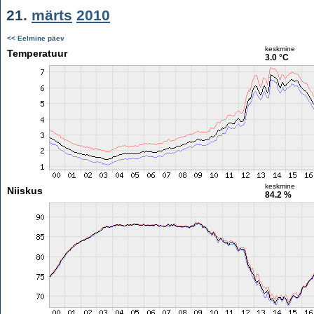
21.
märts
2010
<< Eelmine päev
keskmine
Temperatuur
3.0 °C
keskmine
Niiskus
84.2 %