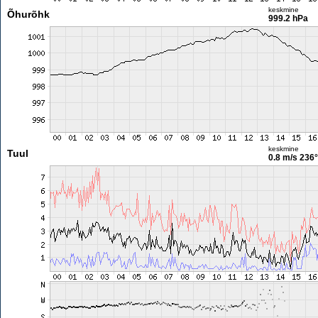
keskmine
Õhurõhk
999.2 hPa
keskmine
Tuul
0.8 m/s
236°