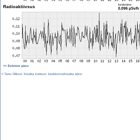
keskmine
Radioaktiivsus
0.096 µSv/h
<< Eelmine päev
©
Tartu Ülikool
,
füüsika instituut
,
keskkonnafüüsika labor