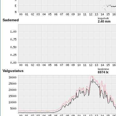
koguhulk
Sademed
2.40 mm
keskmine
Valgustatus
6974 lx