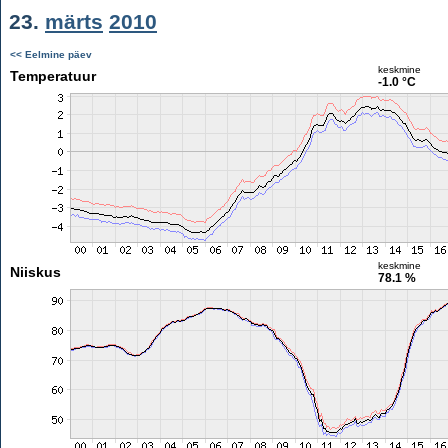
23.
märts
2010
<< Eelmine päev
keskmine
Temperatuur
-1.0 °C
keskmine
Niiskus
78.1 %