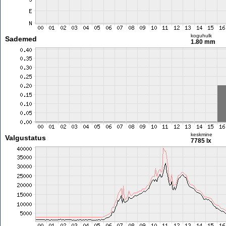
koguhulk
Sademed
1.80 mm
keskmine
Valgustatus
7785 lx