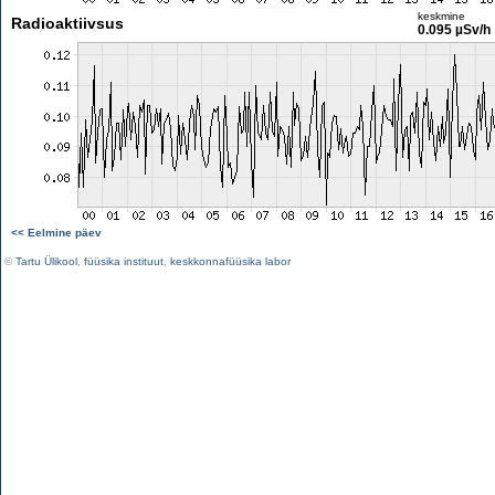
keskmine
Radioaktiivsus
0.095 µSv/h
<< Eelmine päev
©
Tartu Ülikool
,
füüsika instituut
,
keskkonnafüüsika labor