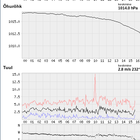
keskmine
Õhurõhk
1014.0 hPa
keskmine
Tuul
2.8 m/s
232°