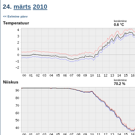
24.
märts
2010
<< Eelmine päev
keskmine
Temperatuur
0.6 °C
keskmine
Niiskus
70.2 %