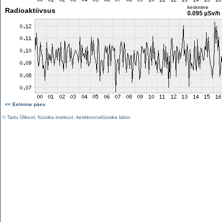
keskmine
Radioaktiivsus
0.095 µSv/h
<< Eelmine päev
©
Tartu Ülikool
,
füüsika instituut
,
keskkonnafüüsika labor