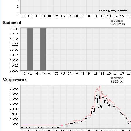
koguhulk
Sademed
0.40 mm
keskmine
Valgustatus
7520 lx