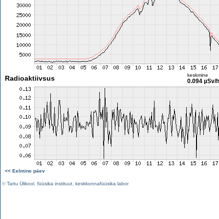
keskmine
Radioaktiivsus
0.094 µSv/
<< Eelmine päev
©
Tartu Ülikool
,
füüsika instituut
,
keskkonnafüüsika labor