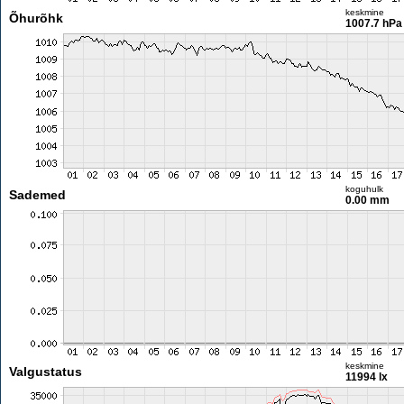
keskmine
Õhurõhk
1007.7 hPa
koguhulk
Sademed
0.00 mm
keskmine
Valgustatus
11994 lx