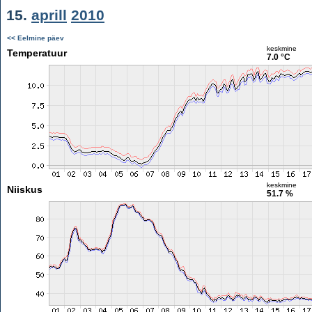
15.
aprill
2010
<< Eelmine päev
keskmine
Temperatuur
7.0 °C
keskmine
Niiskus
51.7 %