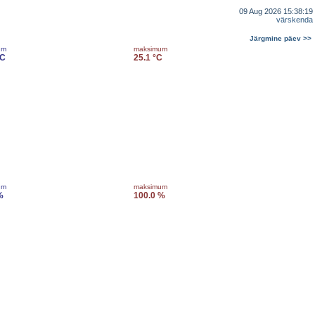
09 Aug 2026 15:38:19
värskenda
Järgmine päev >>
um
maksimum
°C
25.1 °C
um
maksimum
%
100.0 %