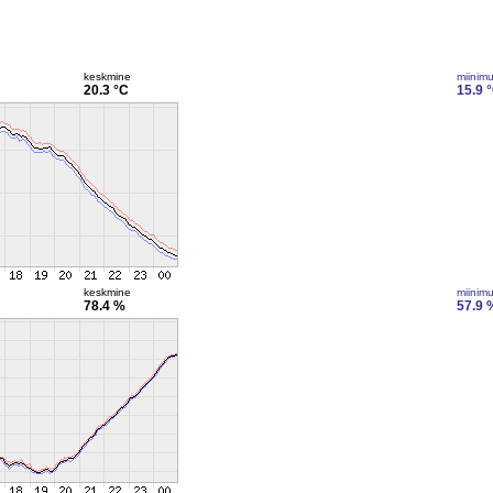
keskmine
miinim
20.3 °C
15.9 
keskmine
miinim
78.4 %
57.9 