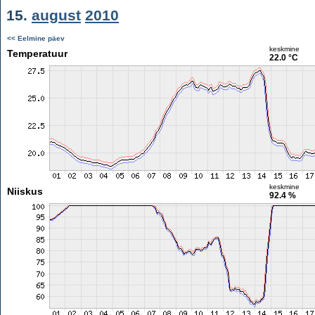
15.
august
2010
<< Eelmine päev
keskmine
Temperatuur
22.0 °C
keskmine
Niiskus
92.4 %