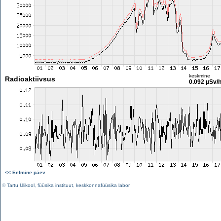
keskmine
Radioaktiivsus
0.092 µSv/
<< Eelmine päev
©
Tartu Ülikool
,
füüsika instituut
,
keskkonnafüüsika labor