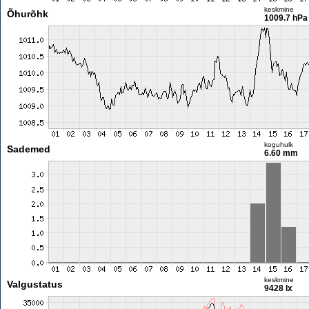
keskmine
Õhurõhk
1009.7 hPa
koguhulk
Sademed
6.60 mm
keskmine
Valgustatus
9428 lx