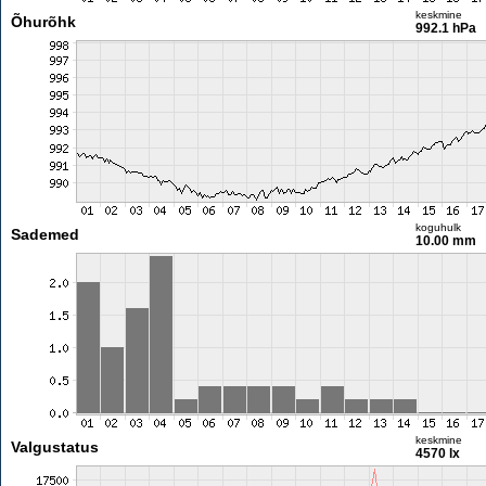
keskmine
Õhurõhk
992.1 hPa
koguhulk
Sademed
10.00 mm
keskmine
Valgustatus
4570 lx