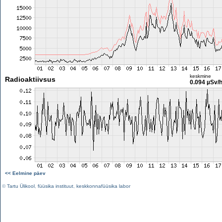
keskmine
Radioaktiivsus
0.094 µSv/
<< Eelmine päev
©
Tartu Ülikool
,
füüsika instituut
,
keskkonnafüüsika labor