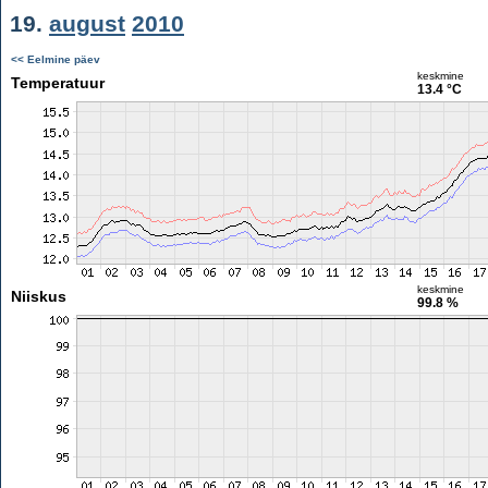
19.
august
2010
<< Eelmine päev
keskmine
Temperatuur
13.4 °C
keskmine
Niiskus
99.8 %