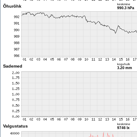
keskmine
Õhurõhk
990.3 hPa
koguhulk
Sademed
3.20 mm
keskmine
Valgustatus
9746 lx