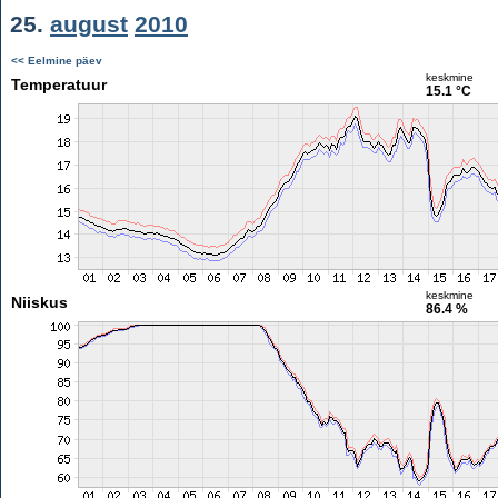
25.
august
2010
<< Eelmine päev
keskmine
Temperatuur
15.1 °C
keskmine
Niiskus
86.4 %