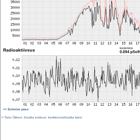
keskmine
Radioaktiivsus
0.094 µSv/
<< Eelmine päev
©
Tartu Ülikool
,
füüsika instituut
,
keskkonnafüüsika labor