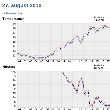
27.
august
2010
<< Eelmine päev
keskmine
Temperatuur
14.2 °C
keskmine
Niiskus
89.5 %