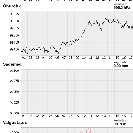
keskmine
Õhurõhk
995.2 hPa
koguhulk
Sademed
0.00 mm
keskmine
Valgustatus
9819 lx