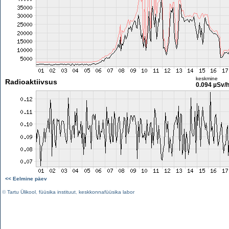
keskmine
Radioaktiivsus
0.094 µSv/
<< Eelmine päev
©
Tartu Ülikool
,
füüsika instituut
,
keskkonnafüüsika labor