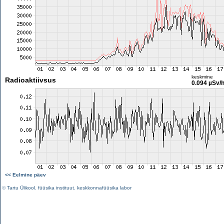
keskmine
Radioaktiivsus
0.094 µSv/
<< Eelmine päev
©
Tartu Ülikool
,
füüsika instituut
,
keskkonnafüüsika labor