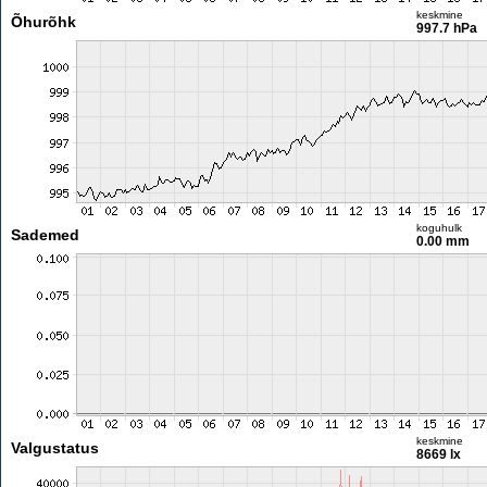
keskmine
Õhurõhk
997.7 hPa
koguhulk
Sademed
0.00 mm
keskmine
Valgustatus
8669 lx