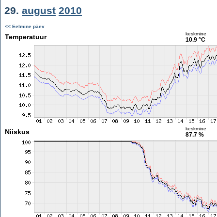
29.
august
2010
<< Eelmine päev
keskmine
Temperatuur
10.9 °C
keskmine
Niiskus
87.7 %