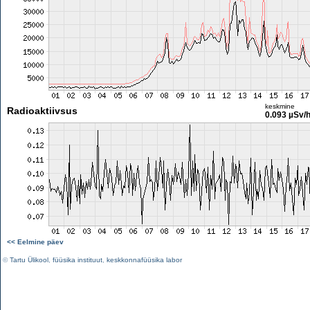
keskmine
Radioaktiivsus
0.093 µSv/
<< Eelmine päev
©
Tartu Ülikool
,
füüsika instituut
,
keskkonnafüüsika labor