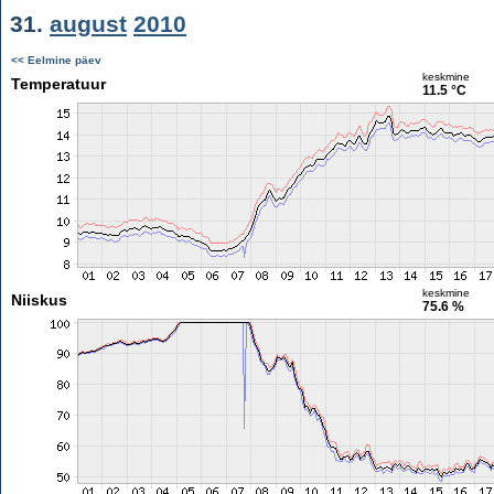
31.
august
2010
<< Eelmine päev
keskmine
Temperatuur
11.5 °C
keskmine
Niiskus
75.6 %