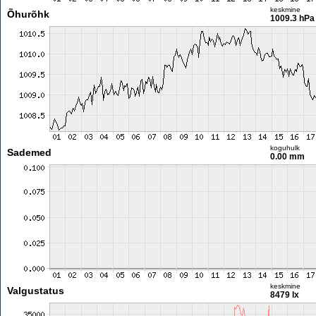
keskmine
Õhurõhk
1009.3 hPa
koguhulk
Sademed
0.00 mm
keskmine
Valgustatus
8479 lx