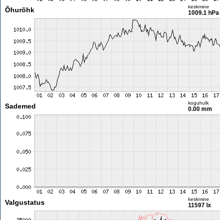
keskmine
Õhurõhk
1009.1 hPa
koguhulk
Sademed
0.00 mm
keskmine
Valgustatus
11597 lx