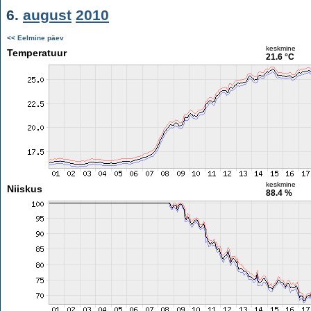
6.
august
2010
<< Eelmine päev
keskmine
Temperatuur
21.6 °C
keskmine
Niiskus
88.4 %