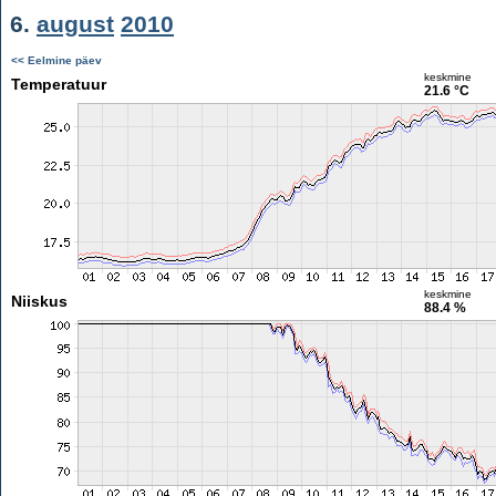
6.
august
2010
<< Eelmine päev
keskmine
Temperatuur
21.6 °C
keskmine
Niiskus
88.4 %