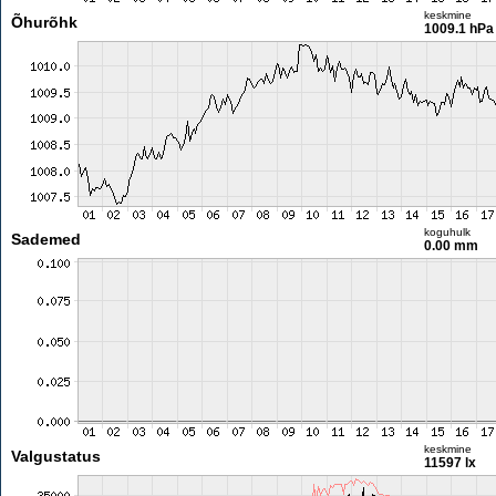
keskmine
Õhurõhk
1009.1 hPa
koguhulk
Sademed
0.00 mm
keskmine
Valgustatus
11597 lx