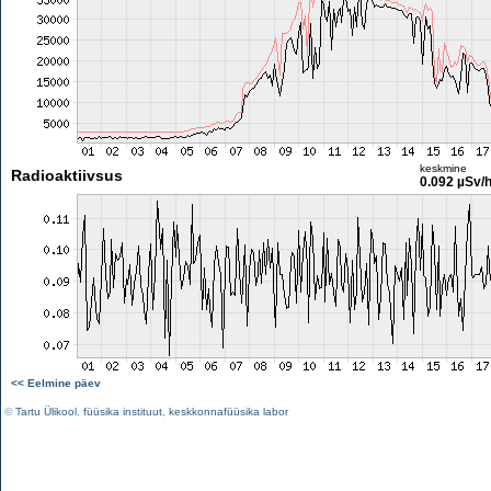
keskmine
Radioaktiivsus
0.092 µSv/
<< Eelmine päev
©
Tartu Ülikool
,
füüsika instituut
,
keskkonnafüüsika labor