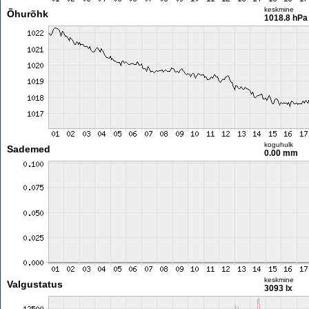
keskmine
Õhurõhk
1018.8 hPa
koguhulk
Sademed
0.00 mm
keskmine
Valgustatus
3093 lx