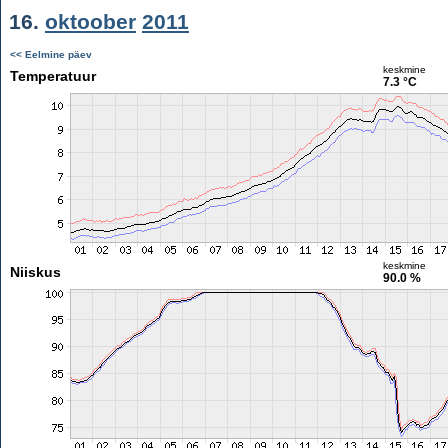
16.
oktoober
2011
<< Eelmine päev
keskmine
Temperatuur
7.3 °C
keskmine
Niiskus
90.0 %