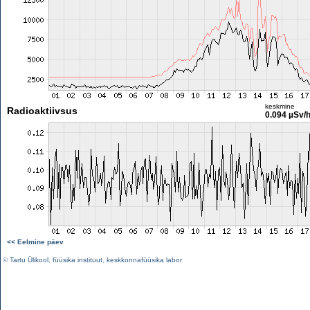
keskmine
Radioaktiivsus
0.094 µSv/
<< Eelmine päev
©
Tartu Ülikool
,
füüsika instituut
,
keskkonnafüüsika labor