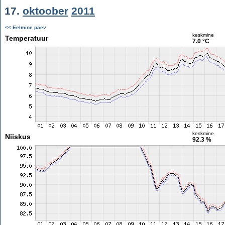
17.
oktoober
2011
<< Eelmine päev
keskmine
Temperatuur
7.0 °C
keskmine
Niiskus
92.3 %