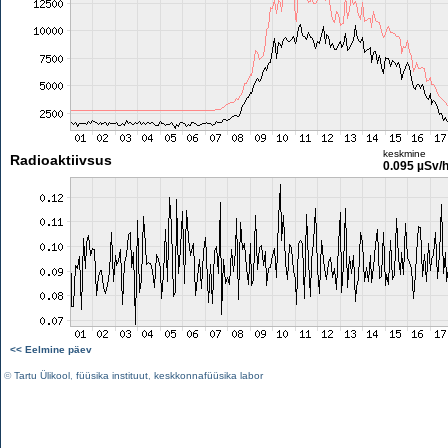
keskmine
Radioaktiivsus
0.095 µSv/
<< Eelmine päev
©
Tartu Ülikool
,
füüsika instituut
,
keskkonnafüüsika labor