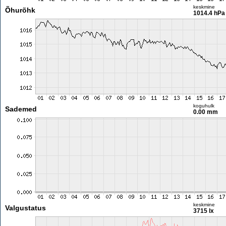
keskmine
Õhurõhk
1014.4 hPa
koguhulk
Sademed
0.00 mm
keskmine
Valgustatus
3715 lx