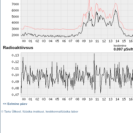
keskmine
Radioaktiivsus
0.097 µSv/
<< Eelmine päev
©
Tartu Ülikool
,
füüsika instituut
,
keskkonnafüüsika labor