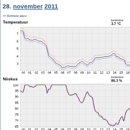
28.
november
2011
<< Eelmine päev
keskmine
Temperatuur
3.7 °C
keskmine
Niiskus
86.3 %