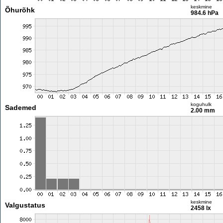
keskmine
Õhurõhk
984.6 hPa
koguhulk
Sademed
2.00 mm
keskmine
Valgustatus
2458 lx