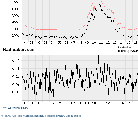
keskmine
Radioaktiivsus
0.096 µSv/
<< Eelmine päev
©
Tartu Ülikool
,
füüsika instituut
,
keskkonnafüüsika labor