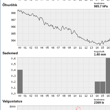
keskmine
Õhurõhk
985.7 hPa
koguhulk
Sademed
1.40 mm
keskmine
Valgustatus
2369 lx