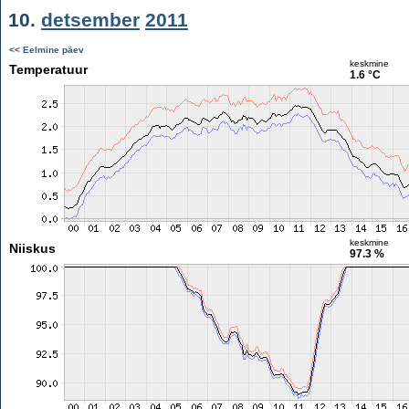
10.
detsember
2011
<< Eelmine päev
keskmine
Temperatuur
1.6 °C
keskmine
Niiskus
97.3 %