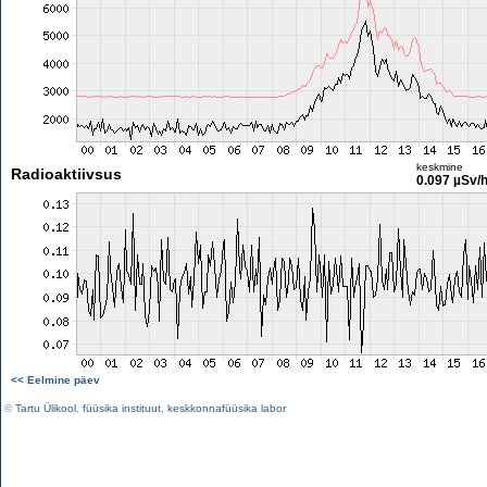
keskmine
Radioaktiivsus
0.097 µSv/
<< Eelmine päev
©
Tartu Ülikool
,
füüsika instituut
,
keskkonnafüüsika labor