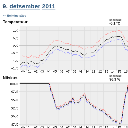
9.
detsember
2011
<< Eelmine päev
keskmine
Temperatuur
-0.1 °C
keskmine
Niiskus
96.3 %