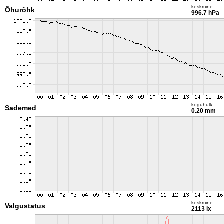
keskmine
Õhurõhk
996.7 hPa
koguhulk
Sademed
0.20 mm
keskmine
Valgustatus
2113 lx