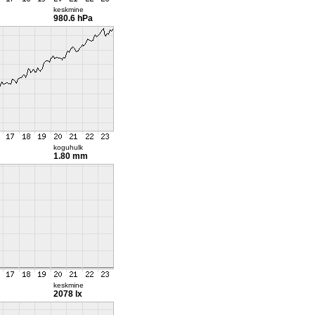
keskmine
980.6 hPa
koguhulk
1.80 mm
keskmine
2078 lx