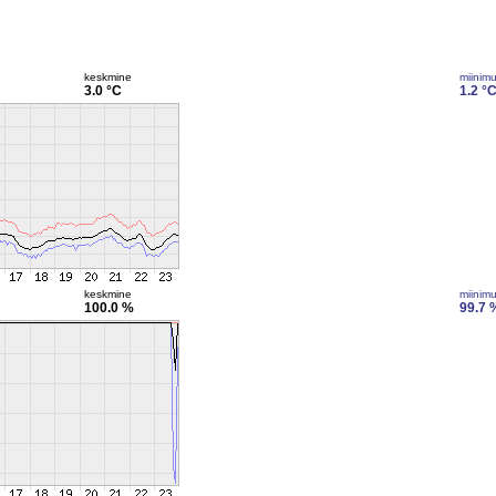
keskmine
miinim
3.0 °C
1.2 °
keskmine
miinim
100.0 %
99.7 