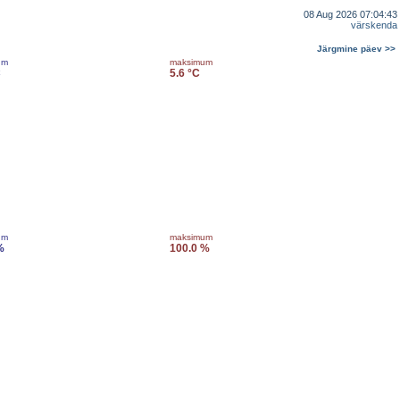
08 Aug 2026 07:04:43
värskenda
Järgmine päev >>
um
maksimum
C
5.6 °C
um
maksimum
%
100.0 %