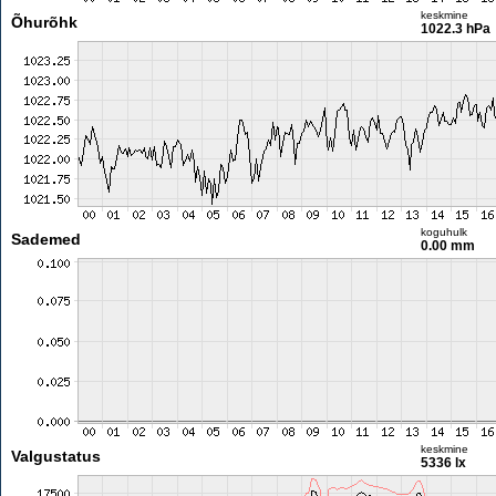
keskmine
Õhurõhk
1022.3 hPa
koguhulk
Sademed
0.00 mm
keskmine
Valgustatus
5336 lx