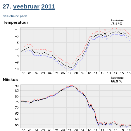
27.
veebruar
2011
<< Eelmine päev
keskmine
Temperatuur
-7.1 °C
keskmine
Niiskus
66.9 %