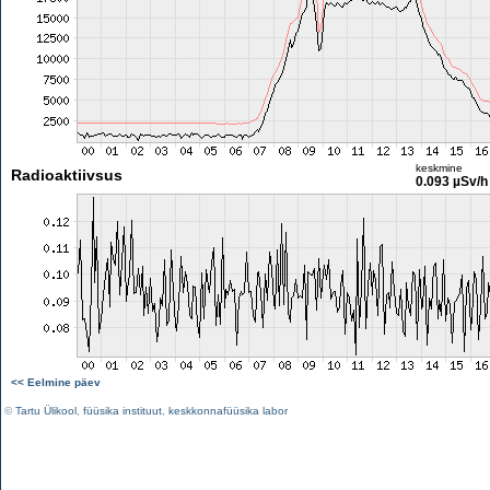
keskmine
Radioaktiivsus
0.093 µSv/h
<< Eelmine päev
©
Tartu Ülikool
,
füüsika instituut
,
keskkonnafüüsika labor