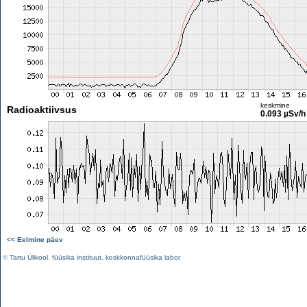
keskmine
Radioaktiivsus
0.093 µSv/h
<< Eelmine päev
©
Tartu Ülikool
,
füüsika instituut
,
keskkonnafüüsika labor