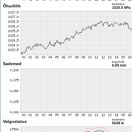
keskmine
Õhurõhk
1025.5 hPa
koguhulk
Sademed
0.00 mm
keskmine
Valgustatus
5049 lx