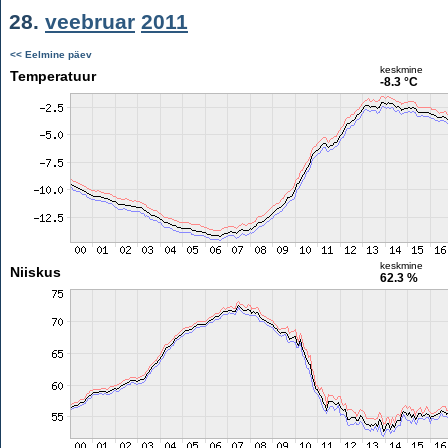
28.
veebruar
2011
<< Eelmine päev
keskmine
Temperatuur
-8.3 °C
keskmine
Niiskus
62.3 %