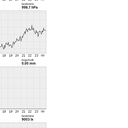
keskmine
998.7 hPa
koguhulk
0.00 mm
keskmine
9003 lx