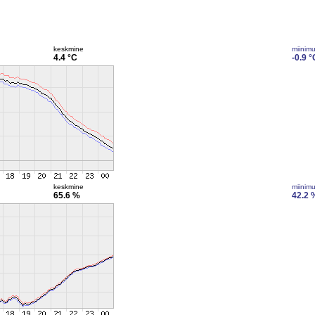
keskmine
miinim
4.4 °C
-0.9 °
keskmine
miinim
65.6 %
42.2 