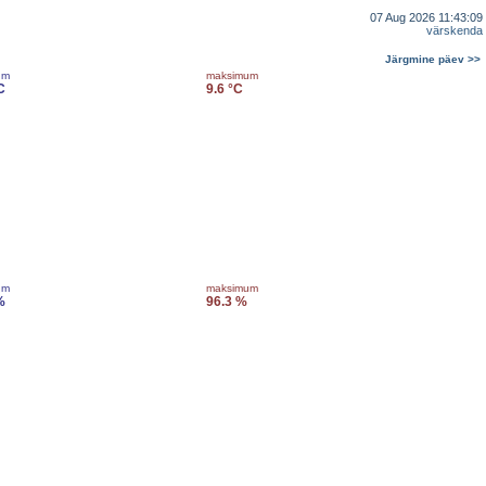
07 Aug 2026 11:43:09
värskenda
Järgmine päev >>
um
maksimum
C
9.6 °C
um
maksimum
%
96.3 %