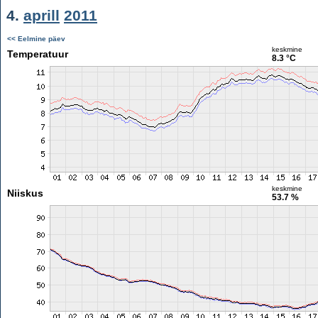
4.
aprill
2011
<< Eelmine päev
keskmine
Temperatuur
8.3 °C
keskmine
Niiskus
53.7 %