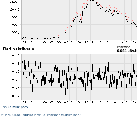
keskmine
Radioaktiivsus
0.094 µSv/
<< Eelmine päev
©
Tartu Ülikool
,
füüsika instituut
,
keskkonnafüüsika labor