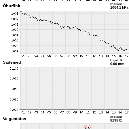
keskmine
Õhurõhk
1004.1 hPa
koguhulk
Sademed
0.00 mm
keskmine
Valgustatus
8298 lx