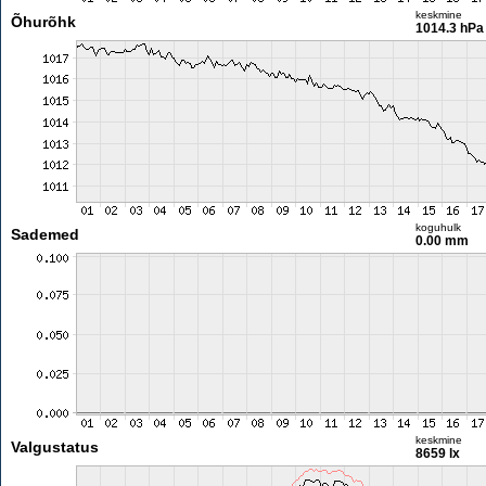
keskmine
Õhurõhk
1014.3 hPa
koguhulk
Sademed
0.00 mm
keskmine
Valgustatus
8659 lx