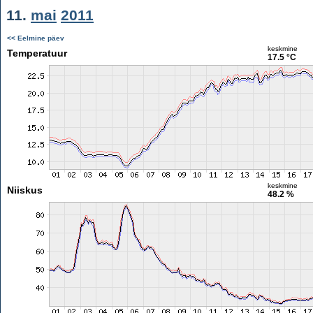
11.
mai
2011
<< Eelmine päev
keskmine
Temperatuur
17.5 °C
keskmine
Niiskus
48.2 %