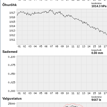
keskmine
Õhurõhk
1014.3 hPa
koguhulk
Sademed
0.00 mm
keskmine
Valgustatus
9447 lx