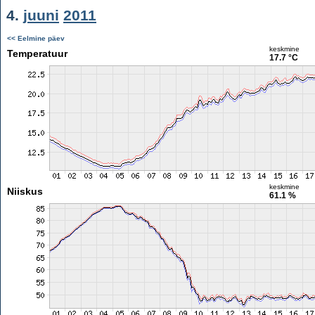
4.
juuni
2011
<< Eelmine päev
keskmine
Temperatuur
17.7 °C
keskmine
Niiskus
61.1 %