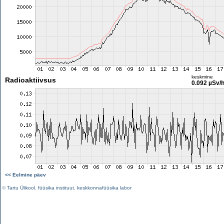
keskmine
Radioaktiivsus
0.092 µSv/
<< Eelmine päev
©
Tartu Ülikool
,
füüsika instituut
,
keskkonnafüüsika labor