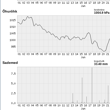
keskmine
Õhurõhk
1004.9 hPa
koguhulk
Sademed
33.40 mm