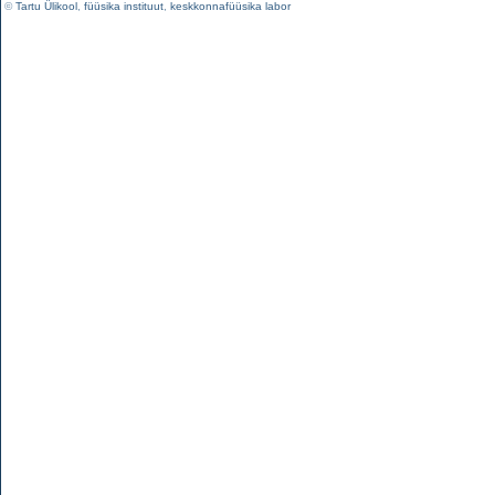
©
Tartu Ülikool
,
füüsika instituut
,
keskkonnafüüsika labor