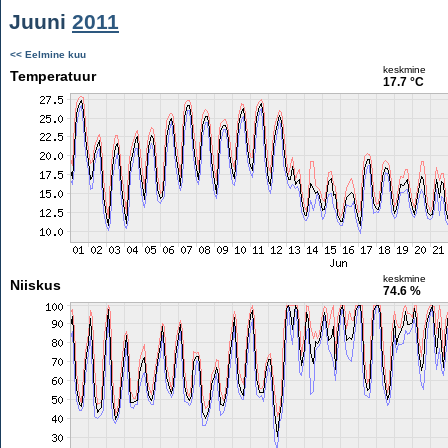
Juuni
2011
<< Eelmine kuu
keskmine
Temperatuur
17.7 °C
keskmine
Niiskus
74.6 %