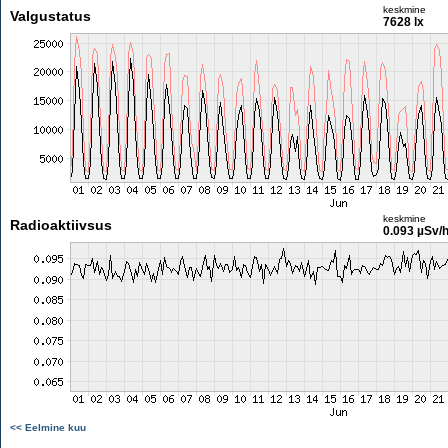
keskmine
Valgustatus
7628 lx
keskmine
Radioaktiivsus
0.093 µSv/
<< Eelmine kuu