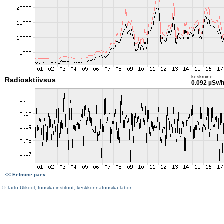
keskmine
Radioaktiivsus
0.092 µSv/
<< Eelmine päev
©
Tartu Ülikool
,
füüsika instituut
,
keskkonnafüüsika labor