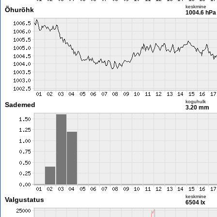
keskmine
Õhurõhk
1004.6 hPa
koguhulk
Sademed
3.20 mm
keskmine
Valgustatus
6504 lx