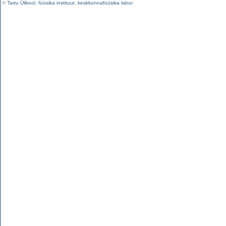
©
Tartu Ülikool
,
füüsika instituut
,
keskkonnafüüsika labor