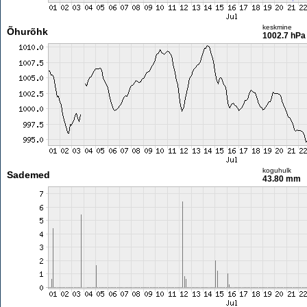
keskmine
Õhurõhk
1002.7 hPa
koguhulk
Sademed
43.80 mm