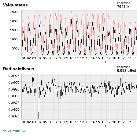
keskmine
Valgustatus
7647 lx
keskmine
Radioaktiivsus
0.093 µSv/
<< Eelmine kuu