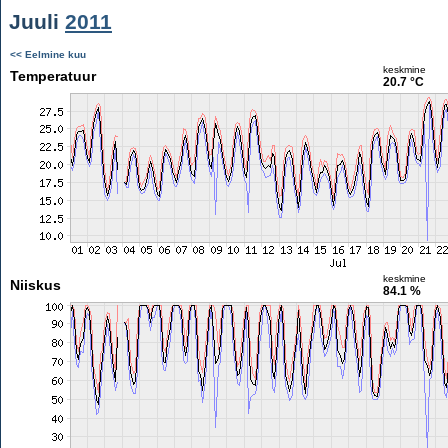
Juuli
2011
<< Eelmine kuu
keskmine
Temperatuur
20.7 °C
keskmine
Niiskus
84.1 %