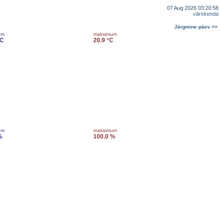
07 Aug 2026 03:20:58
värskenda
Järgmine päev >>
um
maksimum
°C
20.9 °C
um
maksimum
%
100.0 %