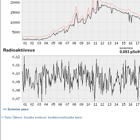
keskmine
Radioaktiivsus
0.093 µSv/
<< Eelmine päev
©
Tartu Ülikool
,
füüsika instituut
,
keskkonnafüüsika labor