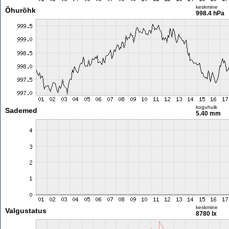
keskmine
Õhurõhk
998.4 hPa
koguhulk
Sademed
5.40 mm
keskmine
Valgustatus
8780 lx