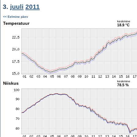
3.
juuli
2011
<< Eelmine päev
keskmine
Temperatuur
18.9 °C
keskmine
Niiskus
78.5 %