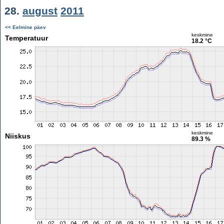
28.
august
2011
<< Eelmine päev
keskmine
Temperatuur
18.2 °C
keskmine
Niiskus
89.3 %