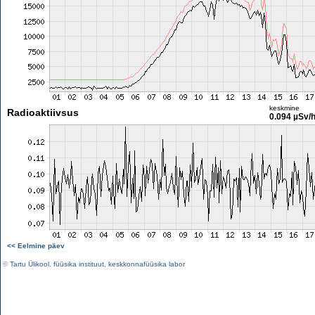
keskmine
Radioaktiivsus
0.094 µSv/
<< Eelmine päev
©
Tartu Ülikool
,
füüsika instituut
,
keskkonnafüüsika labor