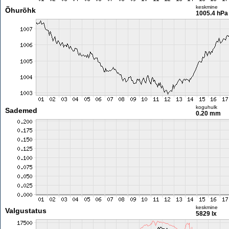
keskmine
Õhurõhk
1005.4 hPa
koguhulk
Sademed
0.20 mm
keskmine
Valgustatus
5829 lx