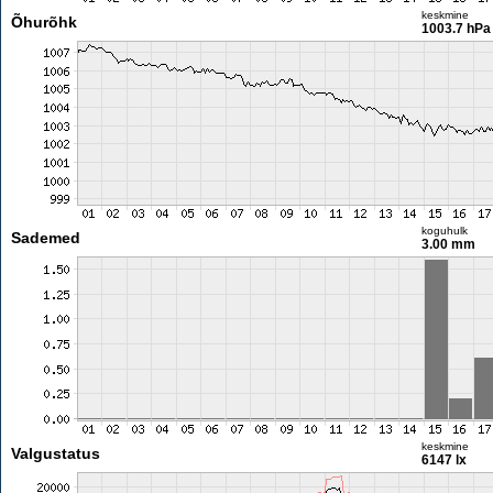
keskmine
Õhurõhk
1003.7 hPa
koguhulk
Sademed
3.00 mm
keskmine
Valgustatus
6147 lx