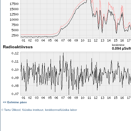
keskmine
Radioaktiivsus
0.094 µSv/
<< Eelmine päev
©
Tartu Ülikool
,
füüsika instituut
,
keskkonnafüüsika labor